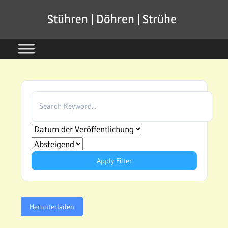
Zum
Stühren | Döhren | Strühe
Inhalt
springen
Apply Filter
Herunterladen