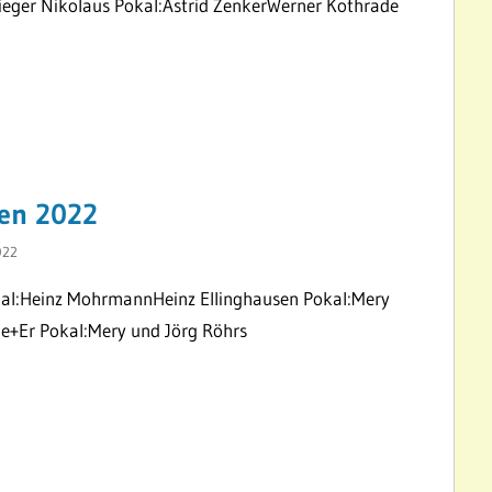
ieger Nikolaus Pokal:Astrid ZenkerWerner Kothrade
len 2022
022
okal:Heinz MohrmannHeinz Ellinghausen Pokal:Mery
e+Er Pokal:Mery und Jörg Röhrs