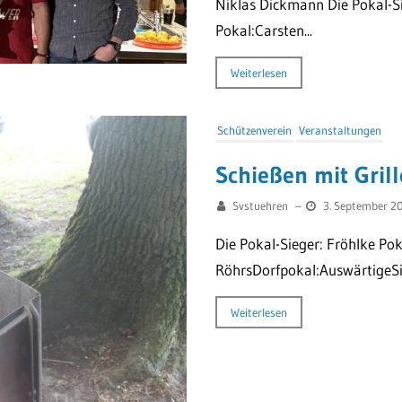
Niklas Dickmann Die Pokal-S
Pokal:Carsten...
Weiterlesen
Schützenverein
Veranstaltungen
Schießen mit Gril
Svstuehren
–
3. September 2
Die Pokal-Sieger: Fröhlke P
RöhrsDorfpokal:AuswärtigeSi
Weiterlesen