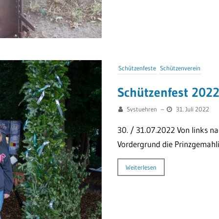
Schützenfeste
Schützenverein
Schützenfest 202
Svstuehren
–
31. Juli 2022
30. / 31.07.2022 Von links n
Vordergrund die Prinzgemahlin
Weiterlesen