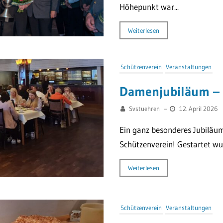
Höhepunkt war...
Weiterlesen
Schützenverein
Veranstaltungen
Damenjubiläum – 
Svstuehren
–
12. April 2026
Ein ganz besonderes Jubiläum
Schützenverein! Gestartet wur
Weiterlesen
Schützenverein
Veranstaltungen