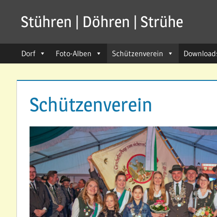
Zum
Stühren | Döhren | Strühe
Inhalt
seit
springen
1211
Dorf
Foto-Alben
Schützenverein
Download
Schützenverein