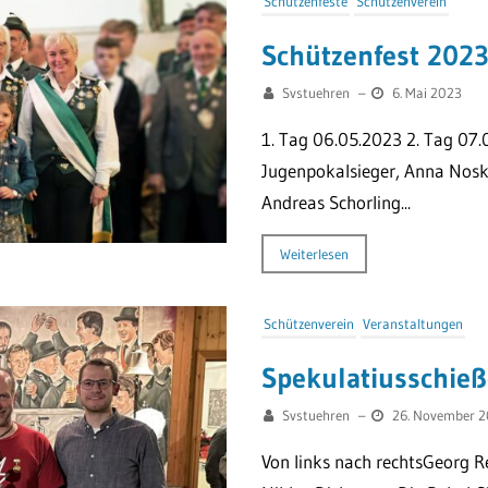
Schützenfeste
Schützenverein
Schützenfest 202
Svstuehren
–
6. Mai 2023
1. Tag 06.05.2023 2. Tag 07.
Jugenpokalsieger, Anna Nosk
Andreas Schorling...
Weiterlesen
Schützenverein
Veranstaltungen
Spekulatiusschie
Svstuehren
–
26. November 
Von links nach rechtsGeorg Re