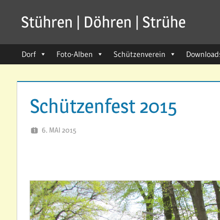
Zum
Stühren | Döhren | Strühe
Inhalt
seit
springen
1211
Dorf
Foto-Alben
Schützenverein
Download
Schützenfest 2015
6. MAI 2015
SVSTUEHREN