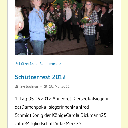
Schützenfeste
Schützenverein
Schützenfest 2012
Svstuehren
–
10. Mai 2011
1. Tag 05.05.2012 Annegret DiersPokalsiegerin
derDamenpokal-siegerinnenManfred
SchmidtKönig der KönigeCarola Dickmann25
JahreMitgliedschaftAnke Merk25