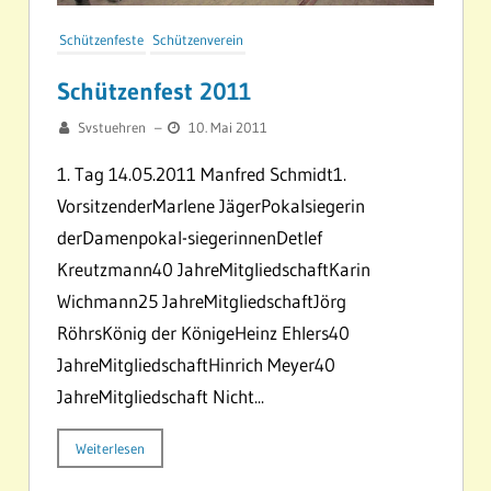
Schützenfeste
Schützenverein
Schützenfest 2011
Svstuehren
–
10. Mai 2011
1. Tag 14.05.2011 Manfred Schmidt1.
VorsitzenderMarlene JägerPokalsiegerin
derDamenpokal-siegerinnenDetlef
Kreutzmann40 JahreMitgliedschaftKarin
Wichmann25 JahreMitgliedschaftJörg
RöhrsKönig der KönigeHeinz Ehlers40
JahreMitgliedschaftHinrich Meyer40
JahreMitgliedschaft Nicht...
Weiterlesen