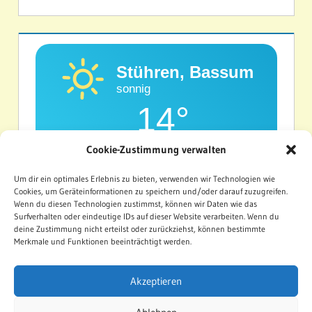
Stühren, Bassum
sonnig
14°
Cookie-Zustimmung verwalten
Um dir ein optimales Erlebnis zu bieten, verwenden wir Technologien wie
Feuchtigkeit
Windgeschwindigkeit
68%
11.9Km/h
Cookies, um Geräteinformationen zu speichern und/oder darauf zuzugreifen.
Wenn du diesen Technologien zustimmst, können wir Daten wie das
Surfverhalten oder eindeutige IDs auf dieser Website verarbeiten. Wenn du
SON
MON
DIE
deine Zustimmung nicht erteilst oder zurückziehst, können bestimmte
Merkmale und Funktionen beeinträchtigt werden.
31°
23°
22°
Akzeptieren