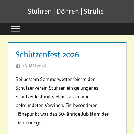
Zum
Stühren | Döhren | Strühe
Inhalt
springen
Schützenfest 2026
18. MAI 2026
SVSTUEHREN
Bei bestem Sommerwetter feierte der
Schützenverein Stühren ein gelungenes
Schützenfest mit vielen Gästen und
befreundeten Vereinen. Ein besonderer
Höhepunkt war das 50-jährige Jubiläum der
Damenriege.