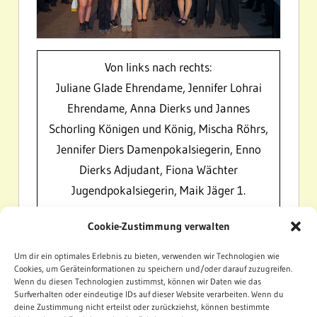
Von links nach rechts:
Juliane Glade Ehrendame, Jennifer Lohrai
Ehrendame, Anna Dierks und Jannes
Schorling Königen und König, Mischa Röhrs,
Jennifer Diers Damenpokalsiegerin, Enno
Dierks Adjudant, Fiona Wächter
Jugendpokalsiegerin, Maik Jäger 1.
Vorsitzender, im Vordergrund Kinderkönigen
Cookie-Zustimmung verwalten
Joelin Willer und Prinzessin Ronja Kruse
Um dir ein optimales Erlebnis zu bieten, verwenden wir Technologien wie
Cookies, um Geräteinformationen zu speichern und/oder darauf zuzugreifen.
Wenn du diesen Technologien zustimmst, können wir Daten wie das
Surfverhalten oder eindeutige IDs auf dieser Website verarbeiten. Wenn du
SCHÜTZENFESTE
SCHÜTZENVEREIN
deine Zustimmung nicht erteilst oder zurückziehst, können bestimmte