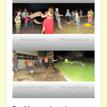
Ball mit Handtuch
Wäscheklammern mit
werfen und fangen
Mund an Leine klammern
Luftballon mit Wasser ins
Tischtennisbälle mit
Ziel bringen
Wasser abschießen