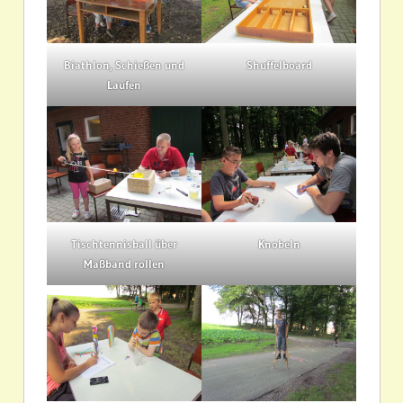
Biathlon, Schießen und
Shuffelboard
Laufen
Tischtennisball über
Knobeln
Maßband rollen