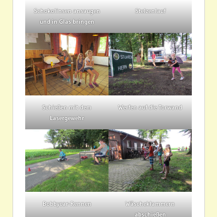
Schokolinsen ansaugen
Stelzenlauf
und in Glas bringen
Schießen mit dem
Werfen auf die Torwand
Lasergewehr
Bobbycar-Rennen
Wäscheklammern
abschießen