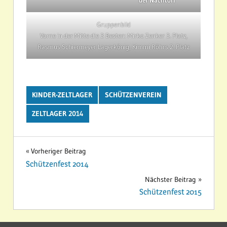
der Nachtori
Gruppenbild
Vorne in der Mitte die 3 Besten: Mirko Zenker 3. Platz,
Rasmus Schiermeyer Lagerkönig, Kimmi Röhrs 2. Platz
KINDER-ZELTLAGER
SCHÜTZENVEREIN
ZELTLAGER 2014
Beitragsnavigation
Vorheriger Beitrag
Schützenfest 2014
Nächster Beitrag
Schützenfest 2015