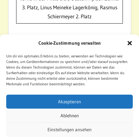
3. Platz, Linus Meineke Lagerkönig, Rasmus
Schiermeyer 2. Platz
Cookie-Zustimmung verwalten
KINDER-ZELTLAGER
SCHÜTZENVEREIN
Um dir ein optimales Erlebnis zu bieten, verwenden wir Technologien wie
ZELTLAGER 2015
Cookies, um Geräteinformationen zu speichern und/oder darauf zuzugreifen.
Wenn du diesen Technologien zustimmst, können wir Daten wie das
Surfverhalten oder eindeutige IDs auf dieser Website verarbeiten. Wenn du
deine Zustimmung nicht erteilst oder zurückziehst, können bestimmte
Beitragsnavigation
Vorheriger Beitrag
Merkmale und Funktionen beeinträchtigt werden.
Schützenfest 2015
Nächster Beitrag
Akzeptieren
Schützenfest 2016
Ablehnen
Einstellungen ansehen
Impressum
Datenschutz
Cookie-Richtlinie