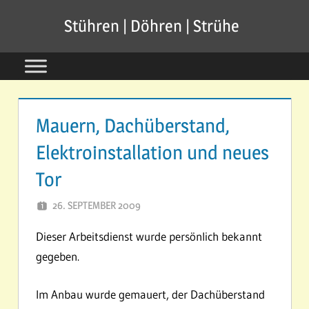
Zum
Stühren | Döhren | Strühe
Inhalt
springen
Mauern, Dachüberstand,
Elektroinstallation und neues
Tor
26. SEPTEMBER 2009
SVSTUEHREN
Dieser Arbeitsdienst wurde persönlich bekannt
gegeben.
Im Anbau wurde gemauert, der Dachüberstand