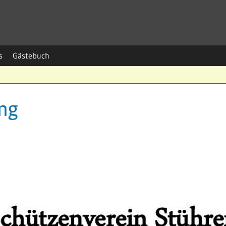
s
Gästebuch
ng