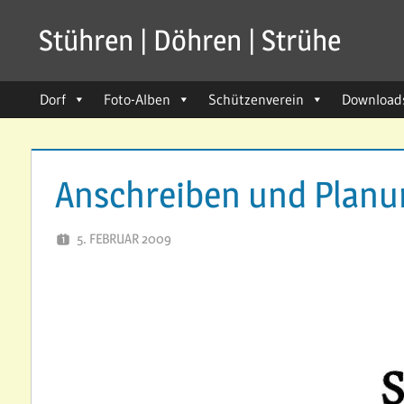
Zum
Stühren | Döhren | Strühe
Inhalt
seit
springen
1211
Dorf
Foto-Alben
Schützenverein
Download
Anschreiben und Planu
5. FEBRUAR 2009
SVSTUEHREN