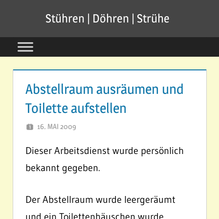
Zum
Stühren | Döhren | Strühe
Inhalt
springen
Abstellraum ausräumen und
Toilette aufstellen
16. MAI 2009
SVSTUEHREN
Dieser Arbeitsdienst wurde persönlich
bekannt gegeben.
Der Abstellraum wurde leergeräumt
und ein Toilettenhäuschen wurde