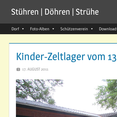
Zum
Stühren | Döhren | Strühe
Inhalt
seit
springen
1211
Dorf
Foto-Alben
Schützenverein
Download
Kinder-Zeltlager vom 1
17. AUGUST 2011
SVSTUEHREN