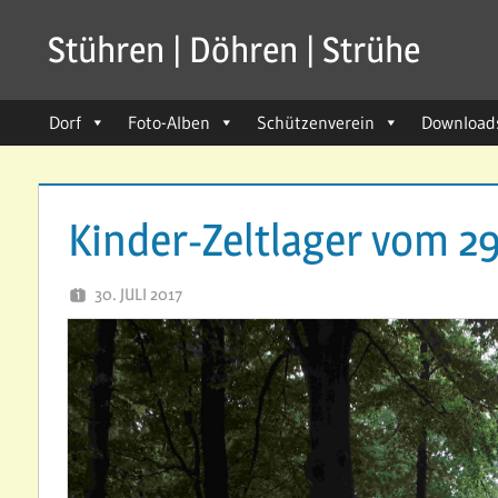
Zum
Stühren | Döhren | Strühe
Inhalt
seit
springen
1211
Dorf
Foto-Alben
Schützenverein
Download
Kinder-Zeltlager vom 2
30. JULI 2017
SVSTUEHREN