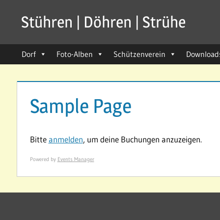
Zum
Stühren | Döhren | Strühe
Inhalt
seit
springen
1211
Dorf
Foto-Alben
Schützenverein
Download
Sample Page
Bitte
anmelden
, um deine Buchungen anzuzeigen.
Powered by
Events Manager