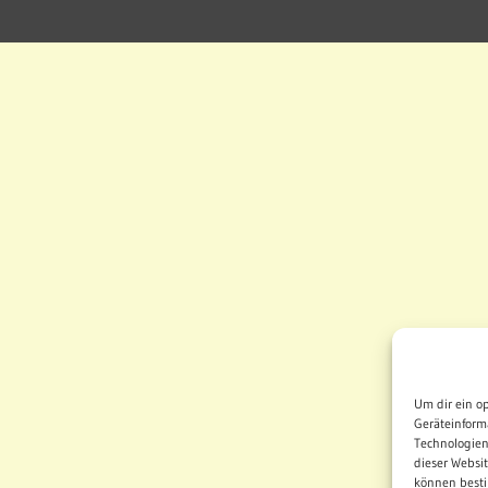
Um dir ein o
Geräteinform
Technologien
dieser Websi
können besti