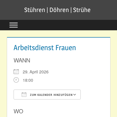
Zum
Stühren | Döhren | Strühe
Inhalt
springen
Arbeitsdienst Frauen
WANN
29. April 2026
18:00
ZUM KALENDER HINZUFÜGEN
ICS herunterladen
Google Kale
WO