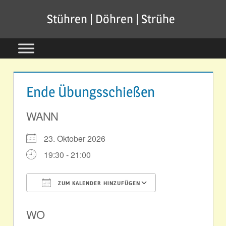
Zum
Stühren | Döhren | Strühe
Inhalt
springen
Ende Übungsschießen
WANN
23. Oktober 2026
19:30 - 21:00
ZUM KALENDER HINZUFÜGEN
ICS herunterladen
Google Kale
WO