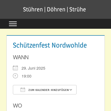
Zum
Stühren | Döhren | Strühe
Inhalt
springen
Schützenfest Nordwohlde
WANN
29. Juni 2025
19:00
ZUM KALENDER HINZUFÜGEN
ICS herunterladen
Google Kale
WO