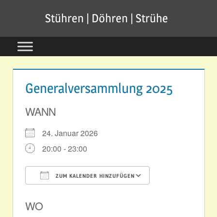
Zum
Stühren | Döhren | Strühe
Inhalt
springen
Generalversammlung 2025
WANN
24. Januar 2026
20:00 - 23:00
ZUM KALENDER HINZUFÜGEN
ICS herunterladen
Google Kale
WO