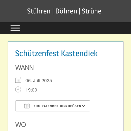
Zum
Stühren | Döhren | Strühe
Inhalt
springen
Schützenfest Kastendiek
WANN
06. Juli 2025
19:00
ZUM KALENDER HINZUFÜGEN
ICS herunterladen
Google Kale
WO