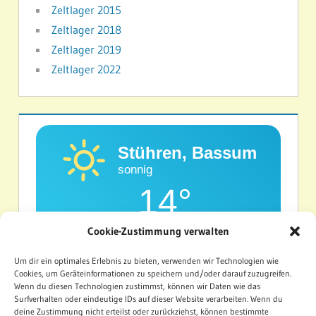
Zeltlager 2015
Zeltlager 2018
Zeltlager 2019
Zeltlager 2022
Stühren, Bassum
sonnig
14°
Cookie-Zustimmung verwalten
Um dir ein optimales Erlebnis zu bieten, verwenden wir Technologien wie
Feuchtigkeit
Windgeschwindigkeit
68%
11.9Km/h
Cookies, um Geräteinformationen zu speichern und/oder darauf zuzugreifen.
Wenn du diesen Technologien zustimmst, können wir Daten wie das
Surfverhalten oder eindeutige IDs auf dieser Website verarbeiten. Wenn du
SON
MON
DIE
deine Zustimmung nicht erteilst oder zurückziehst, können bestimmte