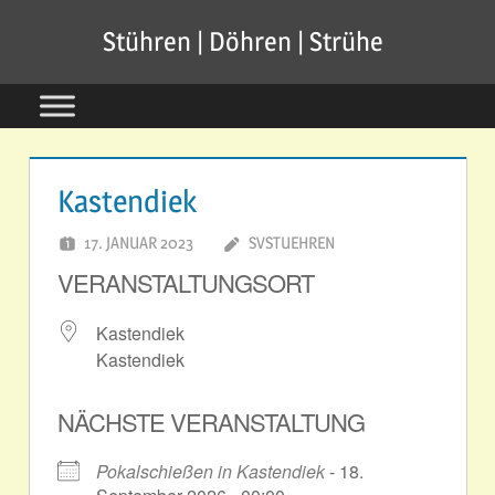
Zum
Stühren | Döhren | Strühe
Inhalt
springen
Kastendiek
17. JANUAR 2023
SVSTUEHREN
VERANSTALTUNGSORT
Kastendiek
Kastendiek
NÄCHSTE VERANSTALTUNG
Pokalschießen in Kastendiek
- 18.