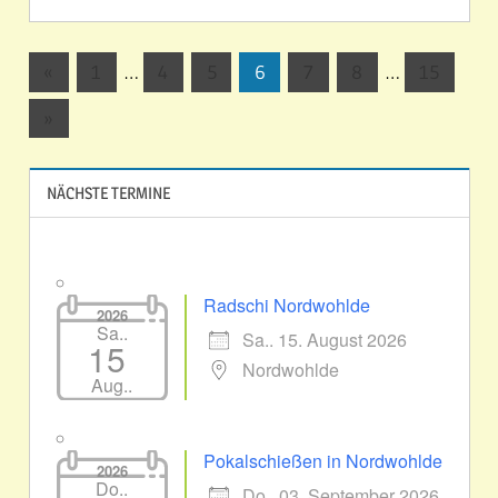
Seitennummerierung
Vorherige
«
1
…
4
5
6
7
8
…
15
Beiträge
der
Nächste
»
Beiträge
Beiträge
NÄCHSTE TERMINE
Radschi Nordwohlde
2026
Sa..
Sa.. 15. August 2026
15
Nordwohlde
Aug..
Pokalschießen in Nordwohlde
2026
Do..
Do.. 03. September 2026